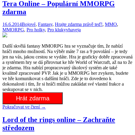
Tera Online – Populární MMORPG
zdarma
16.6.2014
Bojové
,
Fantasy
,
Hrajte zdarma právě teď!
,
MMO
,
MMORPG
,
Pro holky
,
Pro kluky
vhaveja
Další skvělá fantasy MMORPG hra se vyznačuje tím, že nabízí
hráči mnoho možností. Na výběr máte 7 ras a 9 povolání – je tedy
jen na vás, jakou cestou se vydáte. Hra je graficky dobře zpracovaná
a systémem hry se dá přirovnat ke hře World of Warcraft, až na to že
je zdarma. Hra nabízí propracovaný úkolový systém ale také
kvalitně zpracované PVP. Jak je u MMORPG her zvykem, budete
ve hře komunikovat s dalšími hráči. Zde je to dovedeno k
dokonalosti i tím, že si hráči můžou zakládat své vlastní frakce a
seskupovat se v nich.
Hrát zdarma
Pokračovat ve čtení
→
Lord of the rings online – Zachraňte
středozem