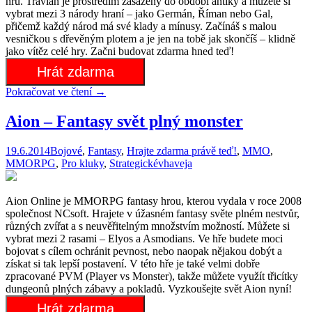
hru. Travian je prostředím zasazený do období antiky a můžete si
vybrat mezi 3 národy hraní – jako Germán, Říman nebo Gal,
přičemž každý národ má své klady a mínusy. Začínáš s malou
vesničkou s dřevěným plotem a je jen na tobě jak skončíš – klidně
jako vítěz celé hry. Začni budovat zdarma hned teď!
Hrát zdarma
Pokračovat ve čtení
→
Aion – Fantasy svět plný monster
19.6.2014
Bojové
,
Fantasy
,
Hrajte zdarma právě teď!
,
MMO
,
MMORPG
,
Pro kluky
,
Strategické
vhaveja
Aion Online je MMORPG fantasy hrou, kterou vydala v roce 2008
společnost NCsoft. Hrajete v úžasném fantasy světe plném nestvůr,
různých zvířat a s neuvěřitelným množstvím možností. Můžete si
vybrat mezi 2 rasami – Elyos a Asmodians. Ve hře budete moci
bojovat s cílem ochránit pevnost, nebo naopak nějakou dobýt a
získat si tak lepší postavení. V této hře je také velmi dobře
zpracované PVM (Player vs Monster), takže můžete využít třicítky
dungeonů plných zábavy a pokladů. Vyzkoušejte svět Aion nyní!
Hrát zdarma