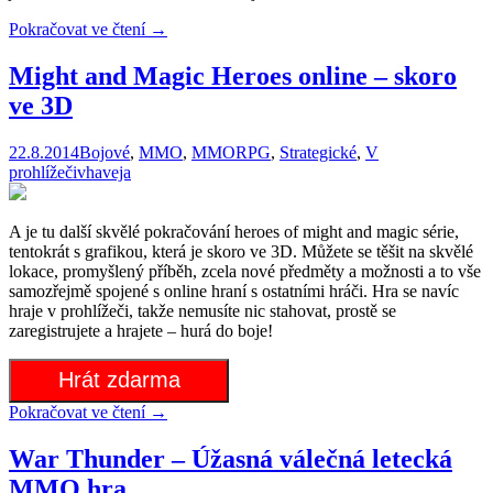
Pokračovat ve čtení
→
Might and Magic Heroes online – skoro
ve 3D
22.8.2014
Bojové
,
MMO
,
MMORPG
,
Strategické
,
V
prohlížeči
vhaveja
A je tu další skvělé pokračování heroes of might and magic série,
tentokrát s grafikou, která je skoro ve 3D. Můžete se těšit na skvělé
lokace, promyšlený příběh, zcela nové předměty a možnosti a to vše
samozřejmě spojené s online hraní s ostatními hráči. Hra se navíc
hraje v prohlížeči, takže nemusíte nic stahovat, prostě se
zaregistrujete a hrajete – hurá do boje!
Hrát zdarma
Pokračovat ve čtení
→
War Thunder – Úžasná válečná letecká
MMO hra