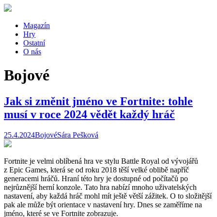
Magazín
Hry
Ostatní
O nás
Bojové
Jak si změnit jméno ve Fortnite: tohle
musí v roce 2024 vědět každý hráč
25.4.2024
Bojové
Sára Pešková
Fortnite je velmi oblíbená hra ve stylu Battle Royal od vývojářů
z Epic Games, která se od roku 2018 těší velké oblibě napříč
generacemi hráčů. Hraní této hry je dostupné od počítačů po
nejrůznější herní konzole. Tato hra nabízí mnoho uživatelských
nastavení, aby každá hráč mohl mít ještě větší zážitek. O to složitější
pak ale může být orientace v nastavení hry. Dnes se zaměříme na
jméno, které se ve Fortnite zobrazuje.