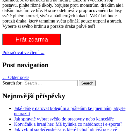
postavu, plníte různé úkoly, bojujete proti monstrům, drakům ale i
dalším hráčům ve hře. Hra se odehrává v propracovaném fantasy
světě plném kouzel, stvůr a nádherných lokací. Váš úkol bude
porazit draka, který tamnímu světu přináší pouze utrpení a strach.
Vyberte si svého hrdinu a poražte draka právě teď!
Hrát zdarma
Pokračovat ve čtení
→
Post navigation
←
Older posts
Search for:
Nejnovější příspěvky
Jaké dárky darovat kolegům a přátelům ke jmeninám, abyste
neurazili
Jak správně vybrat světlo do pracovny nebo kanceláře
Kotvičník a hraní her: Má bylinka co nabídnout i e-sportu?
Jak vybrat společenské šaty, které lichotí plnější postavě