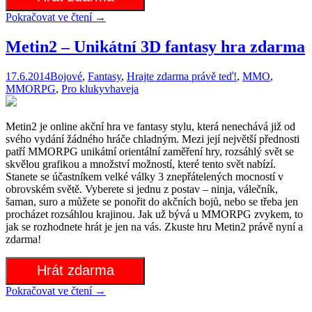
Pokračovat ve čtení
→
Metin2 – Unikátní 3D fantasy hra zdarma
17.6.2014
Bojové
,
Fantasy
,
Hrajte zdarma právě teď!
,
MMO
,
MMORPG
,
Pro kluky
vhaveja
Metin2 je online akční hra ve fantasy stylu, která nenechává již od
svého vydání žádného hráče chladným. Mezi její největší přednosti
patří MMORPG unikátní orientální zaměření hry, rozsáhlý svět se
skvělou grafikou a množství možností, které tento svět nabízí.
Stanete se účastníkem velké války 3 znepřátelených mocností v
obrovském světě. Vyberete si jednu z postav – ninja, válečník,
šaman, suro a můžete se ponořit do akčních bojů, nebo se třeba jen
procházet rozsáhlou krajinou. Jak už bývá u MMORPG zvykem, to
jak se rozhodnete hrát je jen na vás. Zkuste hru Metin2 právě nyní a
zdarma!
Hrát zdarma
Pokračovat ve čtení
→