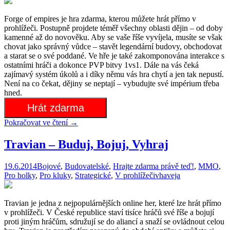
Forge of empires je hra zdarma, kterou můžete hrát přímo v
prohlížeči. Postupně projdete téměř všechny oblasti dějin – od doby
kamenné až do novověku. Aby se vaše říše vyvíjela, musíte se však
chovat jako správný vůdce – stavět legendární budovy, obchodovat
a starat se o své poddané. Ve hře je také zakomponována interakce s
ostatními hráči a dokonce PVP bitvy 1vs1. Dále na vás čeká
zajímavý systém úkolů a i díky němu vás hra chytí a jen tak nepustí.
Není na co čekat, dějiny se neptají – vybudujte své impérium třeba
hned.
Hrát zdarma
Pokračovat ve čtení
→
Travian – Buduj, Bojuj, Vyhraj
19.6.2014
Bojové
,
Budovatelské
,
Hrajte zdarma právě teď!
,
MMO
,
Pro holky
,
Pro kluky
,
Strategické
,
V prohlížeči
vhaveja
Travian je jedna z nejpopulárnějších online her, které lze hrát přímo
v prohlížeči. V České republice staví tisíce hráčů své říše a bojují
proti jiným hráčům, sdružují se do aliancí a snaží se ovládnout celou