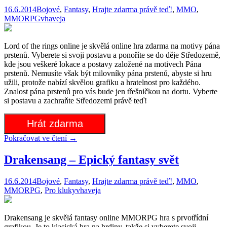
16.6.2014
Bojové
,
Fantasy
,
Hrajte zdarma právě teď!
,
MMO
,
MMORPG
vhaveja
Lord of the rings online je skvělá online hra zdarma na motivy pána
prstenů. Vyberete si svoji postavu a ponoříte se do děje Středozemě,
kde jsou veškeré lokace a postavy založené na motivech Pána
prstenů. Nemusíte však být milovníky pána prstenů, abyste si hru
užili, protože nabízí skvělou grafiku a hratelnost pro každého.
Znalost pána prstenů pro vás bude jen třešničkou na dortu. Vyberte
si postavu a zachraňte Středozemi právě teď!
Hrát zdarma
Pokračovat ve čtení
→
Drakensang – Epický fantasy svět
16.6.2014
Bojové
,
Fantasy
,
Hrajte zdarma právě teď!
,
MMO
,
MMORPG
,
Pro kluky
vhaveja
Drakensang je skvělá fantasy online MMORPG hra s prvotřídní
grafikou. Je to klasická hra na hrdiny, takže si vyberete svoji