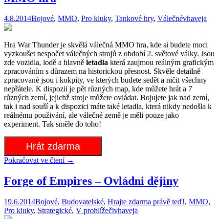
4.8.2014
Bojové
,
MMO
,
Pro kluky
,
Tankové hry
,
Válečné
vhaveja
Hra War Thunder je skvělá válečná MMO hra, kde si budete moci
vyzkoušet nespočet válečných strojů z období 2. světové války. Jsou
zde vozidla, lodě a hlavně
letadla
která zaujmou reálným grafickým
zpracováním s důrazem na historickou přesnost. Skvěle detailně
zpracované jsou i kokpity, ve kterých budete sedět a ničit všechny
nepřátele. K dispozii je pět různých map, kde můžete hrát a 7
různých zemí, jejichž stroje můžete ovládat. Bojujete jak nad zemí,
tak i nad souší a k dispozici máte také letadla, která nikdy nedošla k
reálnému použivání, ale válečné země je měli pouze jako
experiment. Tak směle do toho!
Hrát zdarma
Pokračovat ve čtení
→
Forge of Empires – Ovládni dějiny
19.6.2014
Bojové
,
Budovatelské
,
Hrajte zdarma právě teď!
,
MMO
,
Pro kluky
,
Strategické
,
V prohlížeči
vhaveja