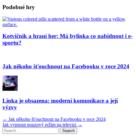
Podobné hry
Kotvičník a hraní her: Má bylinka co nabídnout i e-
sportu?
Jak někoho šťouchnout na Facebooku v roce 2024
Linka je obsazena: moderní komunikace a její
výzvy
Post
←
Jak někoho šťouchnout na Facebooku v roce 2024
Jak vypnout nouzový režim na televizi
→
navigation
Search
for: