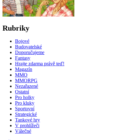
Rubriky
Bojové
Budovatelské
Doporučujeme
Fantasy
Hrajte zdarma právě teď!
Magazín
MMO
MMORPG
Nezařazené
Ostatní
Pro holky
Pro kluky
Sportovní
Strategické
Tankové hry
V prohlížeči
Válečné