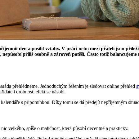
íjemnit den a posílit vztahy. V práci nebo mezi přáteli jsou příle
 nepůsobí příliš osobně a zároveň potěší. Často totiž balancujeme m
aráda přehlédneme. Jednoduchým řešením je sledovat online přehled
s
idáte i drobnost, efekt se násobí.
kalendáře s připomínkou. Díky tomu se dá předejít nepříjemným situací
 nic velkého, spíše o maličnost, která působí decentně a prakticky.
užije téměř každý. Pokud zvolíte speciální směs či elegantní dózu, ukáže