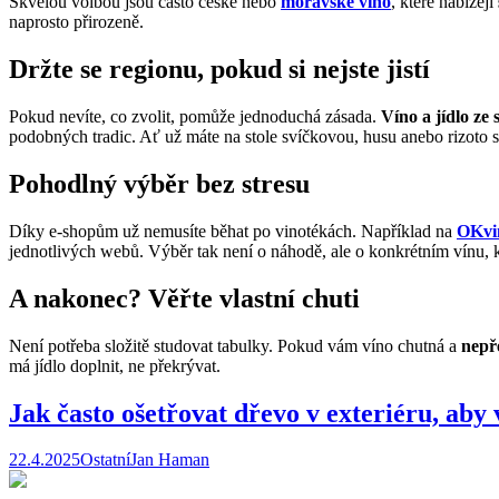
Skvělou volbou jsou často české nebo
moravské víno
, které nabízejí
naprosto přirozeně.
Držte se regionu, pokud si nejste jistí
Pokud nevíte, co zvolit, pomůže jednoduchá zásada.
Víno a jídlo ze 
podobných tradic. Ať už máte na stole svíčkovou, husu anebo rizoto
Pohodlný výběr bez stresu
Díky e-shopům už nemusíte běhat po vinotékách. Například na
OKvi
jednotlivých webů. Výběr tak není o náhodě, ale o konkrétním vínu, k
A nakonec? Věřte vlastní chuti
Není potřeba složitě studovat tabulky. Pokud vám víno chutná a
nepře
má jídlo doplnit, ne překrývat.
Jak často ošetřovat dřevo v exteriéru, aby
22.4.2025
Ostatní
Jan Haman