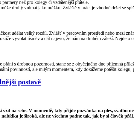
 partnery než pro kolegy či vzdálenější přátele.
může druhý vnímat jako urážku. Zvláště v práci je vhodné držet se spíš
ličkost udělat velký rozdíl. Zvlášť v pracovním prostředí nebo mezi zn
dokáže vyvolat úsměv a dát najevo, že nám na druhém záleží. Nejde o c
přání s drobnou pozorností, stane se z obyčejného dne příjemná příležit
rmální povinností, ale milým momentem, kdy dokážeme potěšit kolegu, př
lnější postavě
i vzít na sebe. V momentě, kdy přijde pozvánka na ples, svatbu neb
 nabídka je široká, ale ne všechno padne tak, jak by si člověk přál.