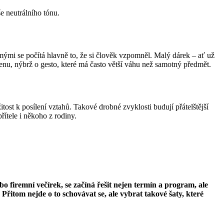
e neutrálního tónu.
ámými se počítá hlavně to, že si člověk vzpomněl. Malý dárek – ať už
enu, nýbrž o gesto, které má často větší váhu než samotný předmět.
ost k posílení vztahů. Takové drobné zvyklosti budují přátelštější
ítele i někoho z rodiny.
o firemní večírek, se začíná řešit nejen termín a program, ale
 Přitom nejde o to schovávat se, ale vybrat takové šaty, které