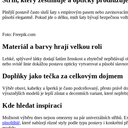
Střih, který zeštíhluje a opticky prodlužuj
Plnější postavě často sluší šaty s empírovým pasem nebo zavinovacím 
působí elegantně. Pokud jde o délku, midi šaty bývají bezpečnou volb
Foto: Freepik.com
Materiál a barvy hrají velkou roli
Lehké, splývavé látky dodají šatům ženskost a zbytečně nepřidávají o
nebo svislé linie dokážou postavu opticky vytvarovat a působí slavnos
Doplňky jako tečka za celkovým dojmem
Výběr obuvi, kabelky a šperků je často podceňovaný, přesto právě do
výraznějších modelů je lepší zůstat u decentních variant, které nepřeb
Kde hledat inspiraci
Možnosti výběru dnes nejsou omezeny na pár univerzálních střihů. Exis
plnoštíhlé
, které nabízejí různé styly podle typu postavy i konkrétní pří
modely.