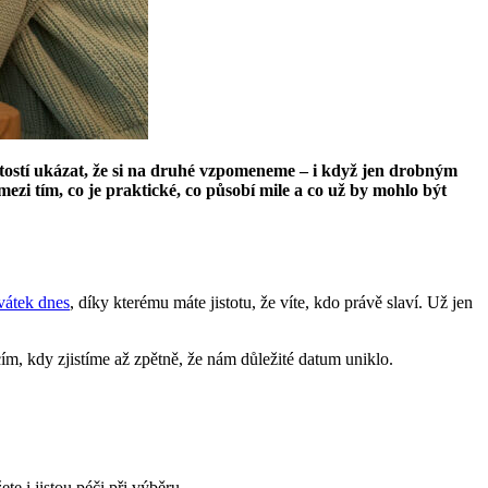
žitostí ukázat, že si na druhé vzpomeneme – i když jen drobným
ezi tím, co je praktické, co působí mile a co už by mohlo být
vátek dnes
, díky kterému máte jistotu, že víte, kdo právě slaví. Už jen
m, kdy zjistíme až zpětně, že nám důležité datum uniklo.
te i jistou péči při výběru.