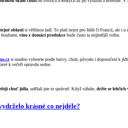
širokou škálu chutí
od svěžích a lehkých až po výrazná a kořenité. V 
stejné oblasti
si většinou ladí. To platí nejen pro Itálii či Francii, ale i u
 s houbami,
víno z domácí produkce
bude často ta nejjistější volba.
no.cz
si snadno vyberete podle barvy, chuti, původu i doporučení k jídlu
teré k večeři opravdu sedne.
bíjí chuť jídla
, udělali jste to správně. Když váháte,
držte se lehčí
 vydrželo krásné co nejdéle?