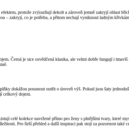
e
efektem, protože zvýrazňují dekolt a zároveň jemně zakryjí oblast břich
ou – zakryjí, co je potřeba, a přitom nechají vyniknout ladným křivkám
bjem. Černá je sice osvědčená klasika, ale velmi dobře fungují i tmavší
tně.
plňky dokážou posunout outfit o úroveň výš. Pokud jsou šaty jednoduš
ijí celkový dojem.
tují celé kolekce navržené přímo pro ženy s plnějšími tvary, které mys
ležitosti. Pro širší přehled a další inspiraci pak stojí za pozornost také 