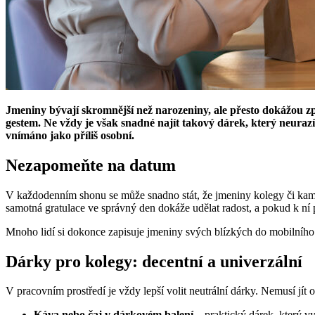
Jmeniny bývají skromnější než narozeniny, ale přesto dokážou zpř
gestem. Ne vždy je však snadné najít takový dárek, který neurazí,
vnímáno jako příliš osobní.
Nezapomeňte na datum
V každodenním shonu se může snadno stát, že jmeniny kolegy či kam
samotná gratulace ve správný den dokáže udělat radost, a pokud k ní př
Mnoho lidí si dokonce zapisuje jmeniny svých blízkých do mobilního 
Dárky pro kolegy: decentní a univerzální
V pracovním prostředí je vždy lepší volit neutrální dárky. Nemusí jít o
Káva nebo čaj v dárkovém balení
– praktický dárek, který vy