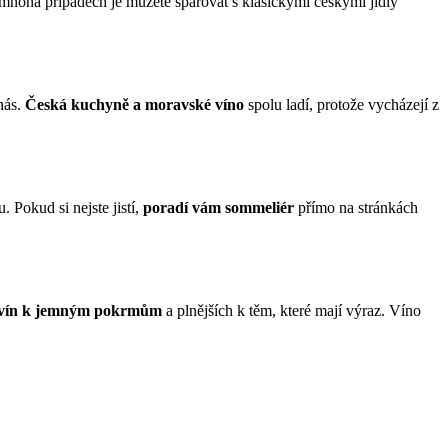
mnoha případech je můžete spárovat s klasickými českými jídly
 nás.
Česká kuchyně a moravské víno
spolu ladí, protože vycházejí z
. Pokud si nejste jistí,
poradí vám sommeliér
přímo na stránkách
ch vín k jemným pokrmům
a plnějších k těm, které mají výraz. Víno