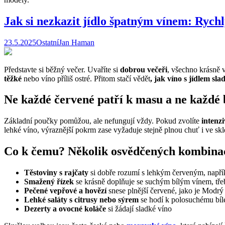
Jak si nezkazit jídlo špatným vínem: Rych
23.5.2025
Ostatní
Jan Haman
Představte si běžný večer. Uvaříte si
dobrou večeři
, všechno krásně v
těžké
nebo víno příliš ostré. Přitom stačí vědět
, jak víno s jídlem slad
Ne každé červené patří k masu a ne každé 
Základní poučky pomůžou, ale nefungují vždy. Pokud zvolíte
intenz
lehké víno, výraznější pokrm zase vyžaduje stejně plnou chuť i ve skle
Co k čemu? Několik osvědčených kombina
Těstoviny s rajčaty
si dobře rozumí s lehkým červeným, např
Smažený řízek
se krásně doplňuje se suchým bílým vínem, tř
Pečené vepřové a hovězí
snese plnější červené, jako je Modrý
Lehké saláty s citrusy nebo sýrem
se hodí k polosuchému bí
Dezerty a ovocné koláče
si žádají sladké víno