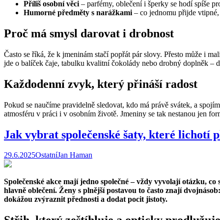
Příliš osobní věci
– parfémy, oblečení i šperky se hodí spíše pro
Humorné předměty s narážkami
– co jednomu přijde vtipné, 
Proč má smysl darovat i drobnost
Často se říká, že k jmeninám stačí popřát pár slovy. Přesto může i ma
jde o balíček čaje, tabulku kvalitní čokolády nebo drobný doplněk – 
Každodenní zvyk, který přináší radost
Pokud se naučíme pravidelně sledovat, kdo má právě svátek, a spojíme 
atmosféru v práci i v osobním životě. Jmeniny se tak nestanou jen fo
Jak vybrat společenské šaty, které lichotí p
29.6.2025
Ostatní
Jan Haman
Společenské akce mají jedno společné – vždy vyvolají otázku, co s
hlavně oblečení. Ženy s plnější postavou to často znají dvojnásob:
dokážou zvýraznit přednosti a dodat pocit jistoty.