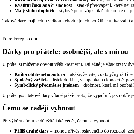
Kvalitní čokoláda či sladkost
– sladké překvapení, které neuraz
Malý stolní doplněk
– stylové pero, zápisník či dekorace na pr
Takové dary mají jednu velkou výhodu: jejich použití je univerzální a 
Foto: Freepik.com
Dárky pro přátele: osobnější, ale s mírou
U přátel si můžeme dovolit větší kreativitu. Důležité je však brát v ú
Kniha oblíbeného autora
– ukáže, že víte, co dotyčný rád čte. 
Společný zážitek
– lístek do kina, vstupenka na koncert či pozv
Symbolický předmět se jménem
– drobnost, která má osobní 
U přátel jsou takové dary vítané právě proto, že vyjadřují, jak dobře je
Čemu se raději vyhnout
Při výběru dárku je důležité také vědět, čemu se vyhnout.
Příliš drahé dary
– mohou přivést oslaveného do rozpaků, zej