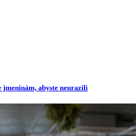
 jmeninám, abyste neurazili