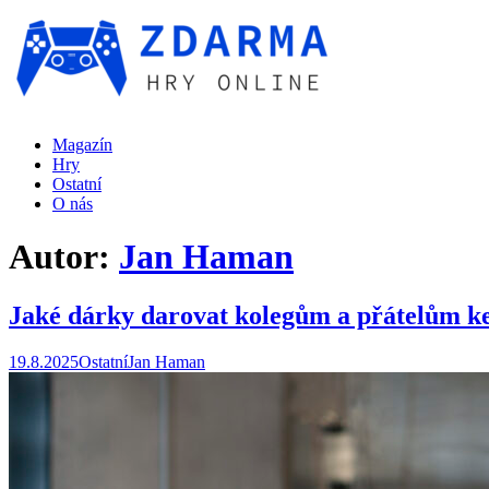
Magazín
Hry
Ostatní
O nás
Autor:
Jan Haman
Jaké dárky darovat kolegům a přátelům ke
19.8.2025
Ostatní
Jan Haman