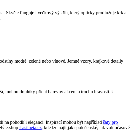
a. Skvěle funguje i véčkový výstřih, který opticky prodlužuje krk a
.
 odstíny modré, zelené nebo vínové. Jemné vzory, krajkové detaily
ší, mohou doplňky přidat barevný akcent a trochu hravosti. U
lí na pohodlí i eleganci. Inspirací mohou být například
šaty pro
celý e-shop
Lasilueta.cz
, kde lze najít jak společenské, tak volnočasové