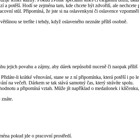
í a potěší. Hodí se zejména tam, kde chcete být zdvořilí, ale nechcete p
acovní stůl. Připomíná, že jste si na oslavenkyni či oslavence vzpomně
většinou se trefíte i tehdy, když oslaveného neznáte příliš osobně.
vahu jejich povahu a zájmy, aby dárek nepůsobil nuceně či naopak příliš 
Přidáte-li krátké věnování, stane se z ní připomínka, která potěší i po le
ání na večeři. Dárkem se tak stává samotný čas, který strávíte spolu.
hodnotu a připomíná vztah. Může jít například o medailonek i klíčenku
 znáte.
ména pokud jde o pracovní prostředí.