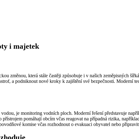
ty i majetek
tickou změnou, která stále častěji způsobuje i v našich zeměpisných ší
astrof, a podniknout nové kroky k zajištění své bezpečnosti. Moderní 
vodou, je monitoring vodních ploch. Moderní řešení představuje např
to přístrojem pomáhají obcím včas reagovat na případná rizika, napřík
povodňové komise včas rozhodnout o evakuaci obyvatel nebo připravit 
ozhoduje