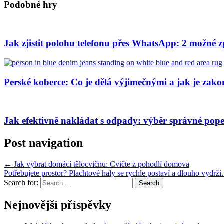
Podobné hry
Jak zjistit polohu telefonu přes WhatsApp: 2 možné 
Perské koberce: Co je dělá výjimečnými a jak je zak
Jak efektivně nakládat s odpady: výběr správné pope
Post navigation
←
Jak vybrat domácí tělocvičnu: Cvičte z pohodlí domova
Potřebujete prostor? Plachtové haly se rychle postaví a dlouho vydrží
Search for:
Nejnovější příspěvky