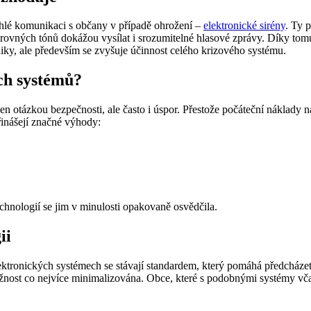
chlé komunikaci s občany v případě ohrožení –
elektronické sirény
. Ty 
ovných tónů dokážou vysílat i srozumitelné hlasové zprávy. Díky tomu 
niky, ale především se zvyšuje účinnost celého krizového systému.
ch systémů?
otázkou bezpečnosti, ale často i úspor. Přestože počáteční náklady na 
řinášejí značné výhody:
hnologií se jim v minulosti opakovaně osvědčila.
ii
elektronických systémech se stávají standardem, který pomáhá předcház
važnost co nejvíce minimalizována. Obce, které s podobnými systémy vča