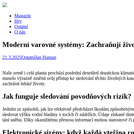
Magazín
Hry
Ostatní
O nás
Moderní varovné systémy: Zachraňují živo
21.3.2025
Ostatní
Jan Haman
Naše země i celá planta prochází poslední desetiletí drastickou klima
muselo výrazně změnit svůj přístup ke sledování těchto živelných kat
zachránit lidské životy.
Jak funguje sledování povodňových rizik?
Jedním ze způsobů, jak lze efektivně předcházet škodám způsobeným 
sledovat výšku vodní hladiny v tocích či nádržích. Údaje získané tím
tání sněhu. Díky okamžitému přenosu informací mohou starostové či 
Elektronické sirény: když každá vteřina r