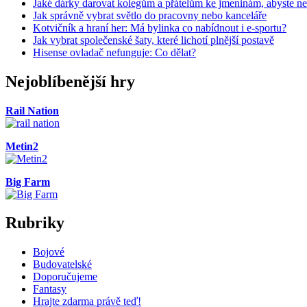
Jaké dárky darovat kolegům a přátelům ke jmeninám, abyste neu
Jak správně vybrat světlo do pracovny nebo kanceláře
Kotvičník a hraní her: Má bylinka co nabídnout i e-sportu?
Jak vybrat společenské šaty, které lichotí plnější postavě
Hisense ovladač nefunguje: Co dělat?
Nejoblíbenější hry
Rail Nation
Metin2
Big Farm
Rubriky
Bojové
Budovatelské
Doporučujeme
Fantasy
Hrajte zdarma právě teď!