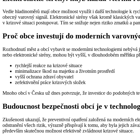
Vedle hladinoměrů mají obce možnost využít i další technologie k ry
obecný varovný signál. Elektronické sirény však kromě klasických var
v krizové situaci postupovat. Tím se snižuje nejen riziko zmatků a pa
Proč obce investují do moderních varovný
Rozhodnutí měst a obcí vybavit se moderními technologiemi nebývá jen 
nebo elektronické sirény, mohou být vyšší, v dlouhodobém měřítku p
rychlejší reakce na krizové situace
minimalizace škod na majetku a životním prostředí
vyšší ochrana zdraví obyvatel
zefektivnění práce krizových složek
Mnoho obcí v Česku už dnes potvrzuje, že investice do podobných tec
Budoucnost bezpečnosti obcí je v technolog
Zkušenosti ukazují, že preventivní opatření založená na moderních 
odstranění všech rizik, výrazně přispívají k tomu, aby byla jejich zá
především skutečnou možnost efektivně zvládnout krizové situace.