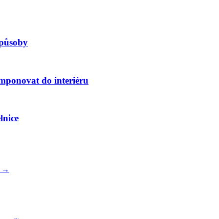
způsoby
omponovat do interiéru
lnice
.
→