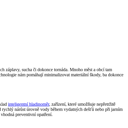
řkách záplavy, sucha či dokonce tornáda. Mnoho měst a obcí tam
technologie nám pomáhají minimalizovat materiální škody, ba dokonce
íklad
inteligentní hladinoměr
, zařízení, které umožňuje nepřetržitě
lad rychlý nárůst úrovně vody během vydatných dešťů nebo při jarním
vhodná preventivní opatření.